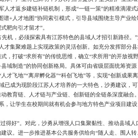
军人才返乡建链补链机制，形成“一链一策”的精准滴灌式政
图谱
+
人才地图”协同索引模式，引导县域围绕主导产业绘
骥式靶向引才留才”。
占先机，必须探索具有江苏特色的县域人才招引新路径。
人才集聚难题上实现政策的灵活创新。如充分发挥部分县
模式，打破“求所有”的传统思维，确立“求所用”的开放视
+
县域制造”的协同创新格局。具体可由省级层面统筹资源
人才飞地”“离岸孵化器”“科创飞地”等，实现“创新成果
域已成为现阶段江苏人才培养的一大特色，沙勇建议，可
推动教育链、人才链与产业链、创新链的全链条深度融合
系，让学生在校期间就有机会参与地方特色产业项目建设
”“过得好”。对此，沙勇从增强人口集聚黏性、推动县域
的建议。进一步推进基本公共服务供给向“随人走、围人转