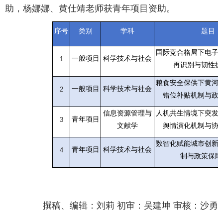
助，杨娜娜、黄仕靖老师获青年项目资助。
序号
类别
学科
题目
国际竞合格局下电子
一般项目
科学技术与社会
1
再识别与韧性提
粮食安全保供下黄河
一般项目
科学技术与社会
2
错位补贴机制与政
信息资源管理与
人机共生情境下突发
青年项目
3
文献学
舆情演化机制与协
数智化赋能城市创新
青年项目
科学技术与社会
4
制与政策保障
撰稿、编辑：刘莉 初审：吴建坤 审核：沙勇