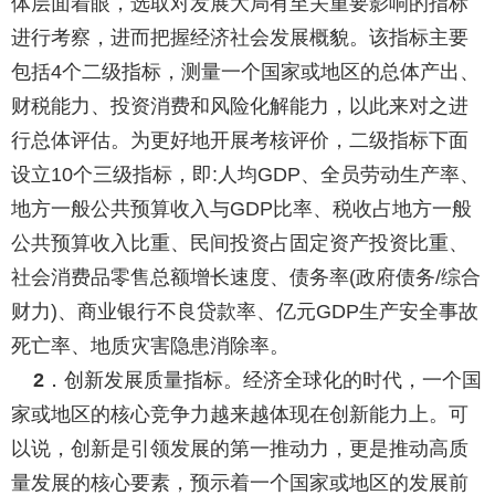
体层面着眼，选取对发展大局有至关重要影响的指标
进行考察，进而把握经济社会发展概貌。该指标主要
包括
个二级指标，测量一个国家或地区的总体产出、
4
财税能力、投资消费和风险化解能力，以此来对之进
行总体评估。为更好地开展考核评价，二级指标下面
设立
个三级指标，即
人均
、全员劳动生产率、
10
:
GDP
地方一般公共预算收入与
比率、税收占地方一般
GDP
公共预算收入比重、民间投资占固定资产投资比重、
社会消费品零售总额增长速度、债务率
政府债务
综合
(
/
财力
、商业银行不良贷款率、亿元
生产安全事故
)
GDP
死亡率、地质灾害隐患消除率。
．创新发展质量指标。
经济全球化的时代，一个国
2
家或地区的核心竞争力越来越体现在创新能力上。可
以说，创新是引领发展的第一推动力，更是推动高质
量发展的核心要素，预示着一个国家或地区的发展前