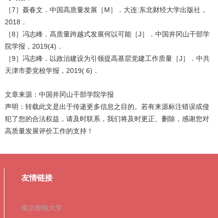
［
7
］聂春文．中国高质量发展［
M
］．大连
:
东北财经大学出版社，
2018
．
［
8
］冯志峰．高质量跨越式发展何以可能［
J
］．中国井冈山干部学
院学报，
2019(4)
．
［
9
］冯志峰．以政治建设为引领提高基层党建工作质量［
J
］．中共
天津市委党校学报，
2019( 6)
．
文章来源：中国井冈山干部学院学报
声明：
转载此文是出于传递更多信息之目的。若有来源标注错误或侵
犯了您的合法权益，请及时联系，我们将及时更正、删除，感谢您对
高质量发展评价工作的支持！
友情链接
南京邮电大学