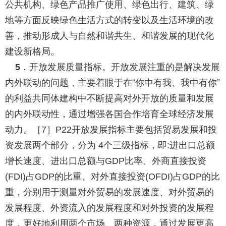
公共机构、绿色产品推广使用、绿色出行、建筑、绿
地等方面反映绿色生活方式的转变以及生活环境的改
善，推动形成人与自然和谐共生、和谐发展的现代化
建设新格局。
．开放发展质量指标。
开放发展注重的是解决发展
5
内外联动的问题，主要着眼于在“你中有我、我中有你”
的利益共同体建构中不断提高对外开放的质量和发展
的内外联动性，通过增强各国合作培育全球经济发展
动力。［
］
开放发展指标主要包括贸易发展和投
7
P22
资发展两个部分，分为
个三级指标，即
进出口总额
4
:
增长速度、进出口总额与
比率、外商直接投资
GDP
占
的比重、对外直接投资
占
的比
(FDI)
GDP
(OFDI)
GDP
重，分别用于测量对外贸易的发展速度、对外贸易的
发展程度、外资流入的发展程度和对外投资的发展程
度，更好地利用两个市场、两种资源，通过发展更高