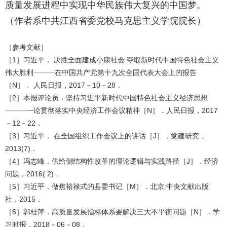
质量发展进程中实现中华民族伟大复兴的中国梦。
（作者系中共江西省委党校马克思主义学院院长）
［参考文献］
［
1
］习近平． 决胜全面建成小康社会 夺取新时代中国特色社会主义
伟大胜利———在中国共产党第十九次全国代表大会上的报告
［
N
］． 人民日报，
2017
－
10
－
28
．
［
2
］本报评论员．坚持习近平新时代中国特色社会主义经济思想
———一论贯彻落实中央经济工作会议精神［
N
］．人民日报，
2017
－
12
－
22
．
［
3
］习近平． 在全国组织工作会议上的讲话［
J
］．党建研究，
2013(7)
．
［
4
］冯志峰．供给侧结构性改革的理论逻辑与实践路径［
J
］．经济
问题，
2016( 2)
．
［
5
］习近平．做焦裕禄式的县委书记［
M
］．北京
:
中央文献出版
社，
2015
．
［
6
］郭桂萍．高质量发展指标体系要解决三大不平衡问题［
N
］．学
习时报，
2018
－
06
－
08
．